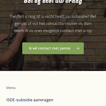
Bel of stel uw vraag
uitgevoerd en dat je in aanmerking
komt voor de beschikbare subsidies.​
Twijfelt u nog of u recht heeft op subsidie? Bel
gerust of vul het contactformulier in, dan
neem ik zo snel mogelijk contact met u op.
Ik wil contact met Jannie
Menu
ISDE-subsidie aanvragen