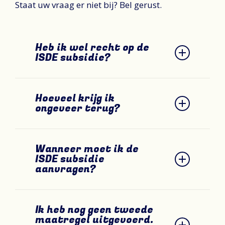
Staat uw vraag er niet bij? Bel gerust.
Heb ik wel recht op de
ISDE subsidie?
Dat hangt af van de maatregel en uw
Hoeveel krijg ik
woning. Ik bekijk en check dit per
ongeveer terug?
aanvraag.
Gemiddeld krijgen mensen tussen de
Wanneer moet ik de
€200 en €800 terug, afhankelijk van de
ISDE subsidie
maatregel die u heeft laten uitvoeren.
aanvragen?
Bij twee maatregelen kan het bedrag
oplopen tot ruim €1.000.
De maatregel moet eerst uitgevoerd
Ik heb nog geen tweede
en betaald zijn. Daarna kan ik de
maatregel uitgevoerd.