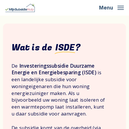
Skip
Menu
to
main
content
Wat is de
ISDE
?
De
Investeringssubsidie Duurzame
Energie en Energiebesparing (ISDE)
is
een landelijke subsidie voor
woningeigenaren die hun woning
energiezuiniger maken. Als u
bijvoorbeeld uw woning laat isoleren of
een warmtepomp laat installeren, kunt
u daar subsidie voor aanvragen.
De subsidie komt van de overheid (via